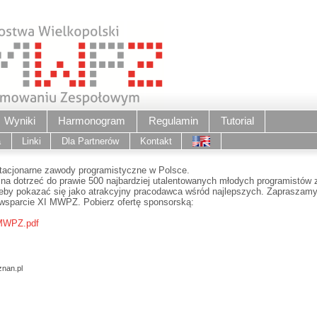
Wyniki
Harmonogram
Regulamin
Tutorial
a
Linki
Dla Partnerów
Kontakt
acjonarne zawody programistyczne w Polsce.
a dotrzeć do prawie 500 najbardziej utalentowanych młodych programistów z 
żeby pokazać się jako atrakcyjny pracodawca wśród najlepszych. Zapraszamy
 wsparcie XI MWPZ. Pobierz ofertę sponsorską:
 MWPZ.pdf
nan.pl