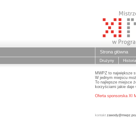
Strona główna
Drużyny
Histori
MWPZ to największe st
W jednym miejscu możn
To najlepsze miejsce 
korzyściami jakie daje
Oferta sponsorska XI
kontakt
zawody@mwpz.poz